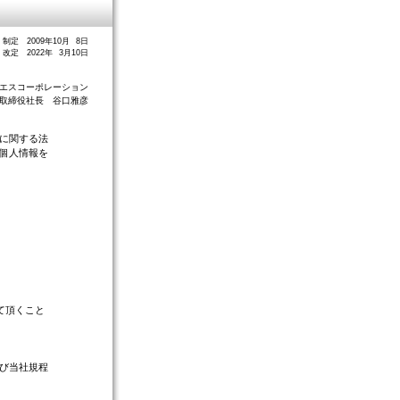
制定 2009年10月 8日
改定 2022年 3月10日
エスコーポレーション
取締役社長 谷口雅彦
に関する法
個人情報を
て頂くこと
び当社規程