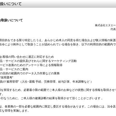
お取扱いについて
株式会社エヌエー
代表
用目的をできる限り特定したうえ、あらかじめ本人の同意を得た場合および個人情報の保護
法令により例外として取扱うことが認められている場合を除き、以下の利用目的の範囲内で
。
又はお客様の問い合わせに適正に対応するため
の商品・サービスの提供及びそれらに関するマーケティング活動
のサービス改善のためのアンケート等による情報取得
の商品・サービスのご案内
業務の目的の範囲内でのデータ入力作業などの業務
の“採用選考”
業員の“雇用管理”（入社･退職 手続、労務管理、給与計算、年末調整など ）
用を実現するため、必要最小限の範囲でご本人様のお体などの状態に関する情報を取得させ
す。
を行なうために、ご本人様の健康診断の結果を取得させて頂くことがございます 。
は、各業務の一部を必要な範囲内に限定し委託する場合があります。この場合には、法令及
正な管理を実施します。