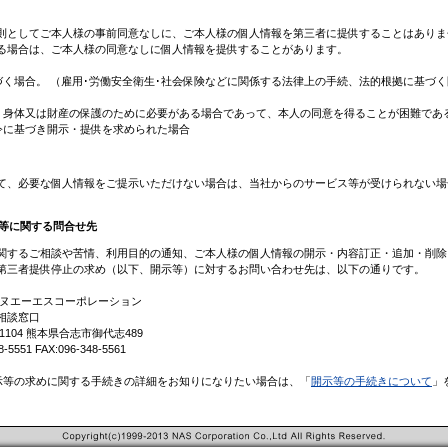
則としてご本人様の事前同意なしに、ご本人様の個人情報を第三者に提供することはありま
る場合は、ご本人様の同意なしに個人情報を提供することがあります。
づく場合。 （雇用･労働安全衛生･社会保険などに関係する法律上の手続、法的根拠に基づ
、身体又は財産の保護のために必要がある場合であって、本人の同意を得ることが困難であ
令に基づき開示・提供を求められた場合
て、必要な個人情報をご提示いただけない場合は、当社からのサービス等が受けられない場
等に関する問合せ先
関するご相談や苦情、利用目的の通知、ご本人様の個人情報の開示・内容訂正・追加・削除
第三者提供停止の求め（以下、開示等）に対するお問い合わせ先は、以下の通りです。
エヌエーエスコーポレーション
相談窓口
-1104 熊本県合志市御代志489
8-5551 FAX:096-348-5561
示等の求めに関する手続きの詳細をお知りになりたい場合は、「
開示等の手続きについて
」