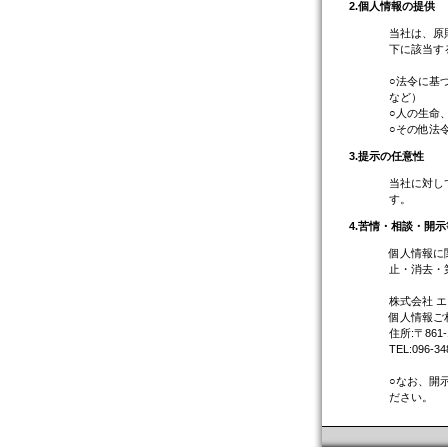
2.
個人情報の提供
当社は、原
下に該当す
○法令に基
など）
○人の生命
○その他法
3.
提示の任意性
当社に対し
す。
4.
苦情・相談・開示
個人情報に
止・消去・
株式会社 
個人情報ご
住所:〒861
TEL:096-34
○なお、開
ださい。