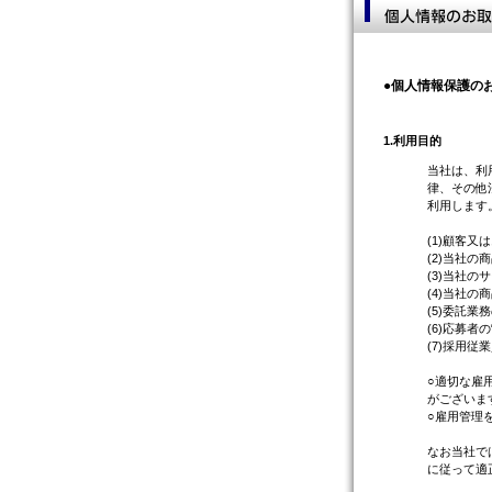
●個人情報保護の
1.
利用目的
当社は、利
律、その他
利用します
(1)顧客
(2)当社
(3)当社
(4)当社
(5)委託
(6)応募者
(7)採用従
○適切な雇
がございま
○雇用管理
なお当社で
に従って適